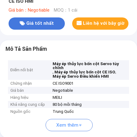
CE ISO HMI
Giá bán：Negotiable
MOQ：1 cái
Giá tốt nhất
Liên hệ với bây giờ
Mô Tả Sản Phẩm
Máy ép thủy lực bốn cột Servo tùy
chỉnh
Điểm nổi bật
,
,
Máy ép thủy lực bốn cột CE ISO
Máy ép Servo Điều khiển HMI
Chứng nhận
CE ISO9001
Giá bán
Negotiable
Hàng hiệu
MEILI
Khả năng cung cấp
80 bộ mỗi tháng
Nguồn gốc
Trung Quốc
Xem thêm