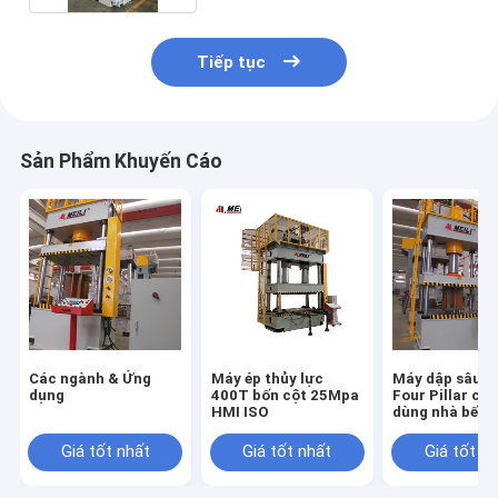
Tiếp tục
Sản Phẩm Khuyến Cáo
Các ngành & Ứng
Máy ép thủy lực
Máy dập sâu 
dụng
400T bốn cột 25Mpa
Four Pillar ch
HMI ISO
dùng nhà bếp
Giá tốt nhất
Giá tốt nhất
Giá tốt n