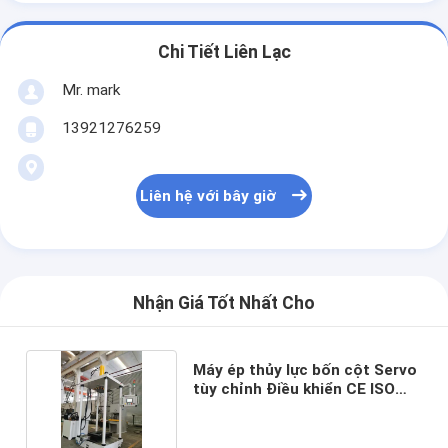
Chi Tiết Liên Lạc
Mr. mark
13921276259
Liên hệ với bây giờ
Nhận Giá Tốt Nhất Cho
Máy ép thủy lực bốn cột Servo
tùy chỉnh Điều khiển CE ISO
HMI